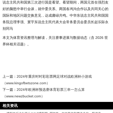
说念主民共和国第三次进行国是看望。看望期间，两国元首在强烈友
好的脑怒中举行会谈，就中委关系、两国各鸿沟合作以及共同关心的
国际和地区问题交换意见，达成庸碌共鸣。中华东说念主民共和国国
务院总理李强、寰宇东说念主民代表大会常务委员会委员长赵乐际永
别同马
本文为体育资讯整理与解读，关注赛事进展与数据动态（含 2026 世
界杯相关话题）。
上一篇：
2024年重庆时时彩彩票网足球对战欧洲杯小游戏
（www.kingofbetszone.com）
下一篇：
2024年欧洲杯预选赛体育彩票三串一怎么算
（www.newzbucket.com）
相关资讯