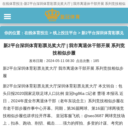
在线体育投注-新2平台深圳体育彩票兑奖大厅 | 我市离退休干部开展 系列竞技相似
步履
你的位置：
在线体育投注
>
线上投注平台
> 新2平台深圳体育彩票兑
新2平台深圳体育彩票兑奖大厅 | 我市离退休干部开展 系列竞
奖大厅 | 我市离退休干部开展 系列竞技相似步履
技相似步履
发布日期：2024-05-11 08:30 点击次数：185
新2平台深圳体育彩票兑奖大厅 我市离退休干部开展 系列竞技相似步
履
新2平台深圳体育彩票兑奖大厅深圳体育彩票兑奖大厅 本文转自：包
头日报2020国家足联足球人口比例 皇冠hg86a □记者 曹瑾 本报讯 近
日，2024年度全市离退休干部（老年东说念主）系列竞技相似步履在
市老干部步履作事中心开幕。同期，第36届网球、第16届门球两项竞
技相似步履也讲求拉开序幕。 皇冠客服飞机：@seo3687 网球竞技场
上，扣杀、跑动、削切、截击……强力的挥拍、多变的计谋、考究的