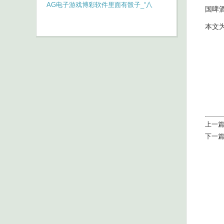
悼？
（www.bettingkingzonehome.com）
AG电子游戏博彩软件里面有骰子_“八
国啤
一”慰问送温雅 情暖退役军东谈主心
本文
上一
下一