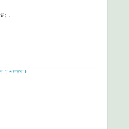
话题）。
坷, 字画挂雪柜上