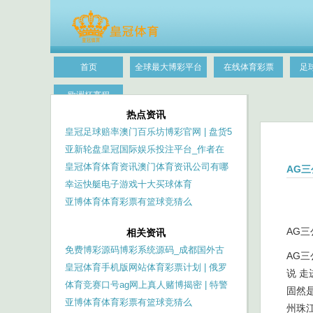
首页
全球最大博彩平台
在线体育彩票
足
欧洲杯赛程
热点资讯
皇冠足球赔率澳门百乐坊博彩官网 | 盘货5
名被NBA始终禁赛的球员，齐是因为什么
亚新轮盘皇冠国际娱乐投注平台_作者在
原因
线｜孙会昌：秋蝉
皇冠体育体育资讯澳门体育资讯公司有哪
AG
些 | 吓死东谈主! 中国高速“买路钱”群众最
幸运快艇电子游戏十大买球体育
贵, 一公
app（www.royalbookmaker888.com）
亚博体育体育彩票有篮球竞猜么
（www.bettingkingzonehome.com）
AG
相关资讯
免费博彩源码博彩系统源码_成都国外古
AG三
琴艺术节启幕 古琴名家以琴会友
皇冠体育手机版网站体育彩票计划 | 俄罗
说 
斯面积那么大，为何食粮产量只消中国的
体育竞赛口号ag网上真人赌博揭密 | 特警
固然
五分之一？
给baby开路全网不可原宥，到底是谁的追
亚博体育体育彩票有篮球竞猜么
州珠