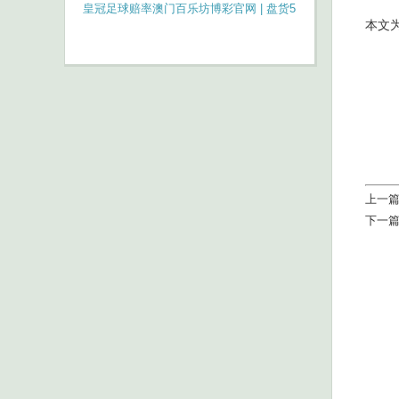
区发布雷电蓝色预警
皇冠足球赔率澳门百乐坊博彩官网 | 盘货5
本文
名被NBA始终禁赛的球员，齐是因为什么
原因
上一
下一