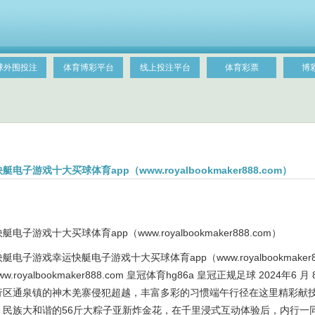
球外围投注
体育博彩平台
线上投注平台
体育彩票
博
艇电子游戏十大买球体育app（www.royalbookmaker888.com）
艇电子游戏十大买球体育app（www.royalbookmaker888.com）
艇电子游戏幸运快艇电子游戏十大买球体育app（www.royalbookmaker8
www.royalbookmaker888.com 皇冠体育hg86a 皇冠正规足球 20
行区通泉镇的神木羌寨侵犯超越，丰富多彩的习惯端午行径在这里精彩献
、民族大和谐的56斤大粽子亚新炸金花，在千里浸式互动体验后，内行一同