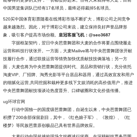
能够得到更多的支持，一切都会好起来。但有人来就得有人走，目前
中国男篮集训队已经有17名球员，最终还得裁掉5名球员。
520买中国体育彩票随着在线博彩市场不断扩大，博彩公司之间竞争
越来越激烈。因此，对于博彩公司来说，建立保持良好声誉品牌形
象，吸引客户提高市场份额。
皇冠客服飞机：@seo3687
字据框架契约，翌日中央芭蕾舞团和大麦的合作将要点围绕履走
运营和科技行状张开。一方面，大麦Mailive将与中央芭蕾舞团张开献
技履行合作，通过联接运营等情势加快优质献技技俩落地；另一方
面，大麦也将为中央芭蕾舞团提供时代、居品和营销行状，充分依托
淘麦VIP、厂招牌、淘秀光影等平台居品和器用，通过高效宣发和用户
的细腻化运营,共同挖掘和栽种更多线下文娱消耗的高价值用户，推进
中央芭蕾舞团献技项谈论热度晋升、口碑破圈和文化价值传播。
ug环球官网
行动中国独一的国度级芭蕾舞团，自诞生以来，中央芭蕾舞团已
积攒了200余部保留剧目，其中，《红色娘子军》、《敦煌》、《红
楼梦》等民族芭蕾原创极品已具有世界品牌效应。
大麦行动中国超越的现场文娱概述行状商，在深耕献技票务范围