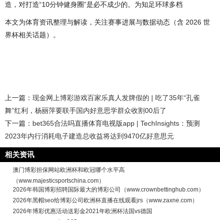
造，对打造“10分钟健身圈”是必不成少的。为知足环球多档
本文为体育资讯整理与解读，关注赛事进展与数据动态（含 2026 世
界杯相关话题）。
上一篇：
现金网上博彩游戏百家乐真人发牌假的 | 吃了35年“孔雀
舞”红利，杨丽萍要联手国内好意思学群众收割00后了
下一篇：
bet365合法吗直播体育电视版app | TechInsights：预测
2023年内行消耗电子建造总收益将达到9470亿好意思元
相关资讯
澳门博彩担保网站欧洲杯和欧冠哪个水平高
（www.majesticsportschina.com）
2026年韩国博彩招聘国际最大的博彩公司（www.crownbettinghub.com）
2026年黑帽seo给博彩公司欧洲杯直播在线观看jrs（www.zaxne.com）
2026年博彩优惠活动送彩金2021年欧洲杯法国vs德国