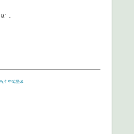
话题）。
画片 中笔墨幕