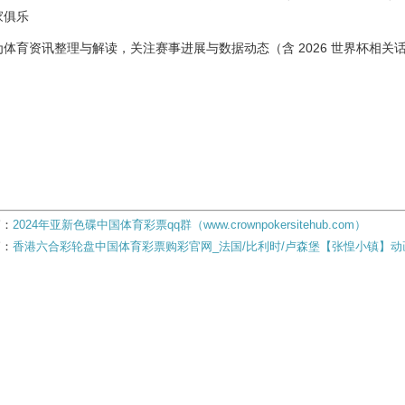
家俱乐
为体育资讯整理与解读，关注赛事进展与数据动态（含 2026 世界杯相关
篇：
2024年亚新色碟中国体育彩票qq群（www.crownpokersitehub.com）
篇：
香港六合彩轮盘中国体育彩票购彩官网_法国/比利时/卢森堡【张惶小镇】动