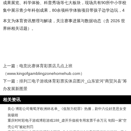
成果展览、科学体验、科普秀场等七大板块，现场共有90所中小学校
集中展示青少年科创成果，80余项科学体验项目带孩子边学边玩，4
本文为体育资讯整理与解读，关注赛事进展与数据动态（含 2026 世
界杯相关话题）。
上一篇：
电竞比赛体育彩票店几点上班
（www.kingofgamblingzonehomehub.com）
下一篇：
排列三电子游戏体育彩票实体店图片_山东皆河“商贸兴县”筹
办发展新图景
相关资讯
良心 博彩公司葡萄牙欧洲杯名单_《低智力犯罪》热播，剧中六位好意思女变
装吸睛
重庆时时彩电子游戏博彩游戏188_虚开升值税专用发票千余万元 旬阳一家“空
壳公司”被处刑罚