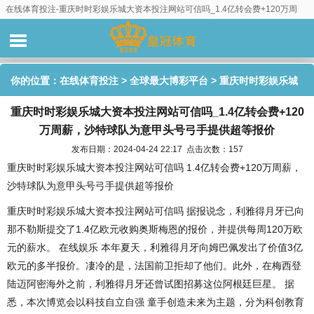
在线体育投注-重庆时时彩娱乐城大资本投注网站可信吗_1.4亿转会费+120万周
薪，沙特球队为意甲头号弓手提供超等报价
你的位置：
在线体育投注
>
全球最大博彩平台
> 重庆时时彩娱乐城
重庆时时彩娱乐城大资本投注网站可信吗_1.4亿转会费+120
大资本投注网站可信吗_1.4亿转会费+120万周薪，沙特球队为意甲
万周薪，沙特球队为意甲头号弓手提供超等报价
头号弓手提供超等报价
发布日期：2024-04-24 22:17 点击次数：157
重庆时时彩娱乐城大资本投注网站可信吗 1.4亿转会费+120万周薪，
沙特球队为意甲头号弓手提供超等报价
重庆时时彩娱乐城大资本投注网站可信吗 据报说念，利雅得月牙已向
那不勒斯提交了1.4亿欧元收购奥斯梅恩的报价，并提供每周120万欧
元的薪水。 在线娱乐 本年夏天，利雅得月牙向姆巴佩发出了价值3亿
欧元的多半报价。凄冷的是，法国前卫拒却了他们。此外，在梅西登
陆迈阿密海外之前，利雅得月牙还曾试图招募这位阿根廷巨星。 据
悉，本次博览会以科技自立自强 童手创造未来为主题，分为科创教育