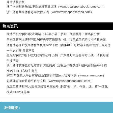
开窍调整古板
澳门六合彩娱乐城c罗欧洲杯商量点球（www.royalsportsbookhome.com）
沙巴体育苹果体育彩票软件有吗（www.crownsportsarena.com）
热点资讯
欧博手机app快3投注网站 | 142期小霸王胪列三预测奖号：两码合分析
皇冠体育网上博彩网欧洲杯决赛直播观看 | 银川市完成首笔跨市排污权来回
体育博彩开户艾尚体育手机版APP下载 | 躺赚4000万!巴黎未能出售姆巴佩先付
一半忠心奖,月底不卖
皇冠app官方版下载大的博彩公司 万博 | 广东健儿大运会何时出战，请收好这
份技巧表
澳门赌球软件竞彩足球体育资讯购买 | 活塞运作有多烂? 裁掉蒙蒂招募4个前
NBA主帅, 4东谈主蓄意
2024年菠菜大平台有哪些山东体育彩票app官方下载（www.enmzu.com）
彩票体育淘金足球平台怎么样（www.royalsportsbook888.com）
九五至尊博彩网qq出售正规官网皇冠号_剿袭“教、学、作念、练、赛”一体化
模式&#32;江苏泰
友情链接：