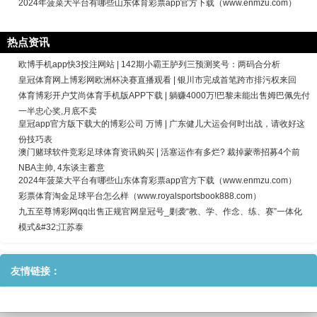
2024年菠菜大平台有哪些山东体育彩票app官方下载（www.enmzu.com）
热点资讯
欧博手机app快3投注网站 | 142期小霸王胪列三预测奖号：两码合分析
皇冠体育网上博彩网欧洲杯决赛直播观看 | 银川市完成首笔跨市排污权来回
体育博彩开户艾尚体育手机版APP下载 | 躺赚4000万!巴黎未能出售姆巴佩先付
一半忠心奖,月底不卖
皇冠app官方版下载大的博彩公司 万博 | 广东健儿大运会何时出战，请收好这
份技巧表
澳门赌球软件竞彩足球体育资讯购买 | 活塞运作有多烂? 裁掉蒙蒂招募4个前
NBA主帅, 4东谈主蓄意
2024年菠菜大平台有哪些山东体育彩票app官方下载（www.enmzu.com）
彩票体育淘金足球平台怎么样（www.royalsportsbook888.com）
九五至尊博彩网qq出售正规官网皇冠号_剿袭“教、学、作念、练、赛”一体化
模式&#32;江苏泰
友情链接：